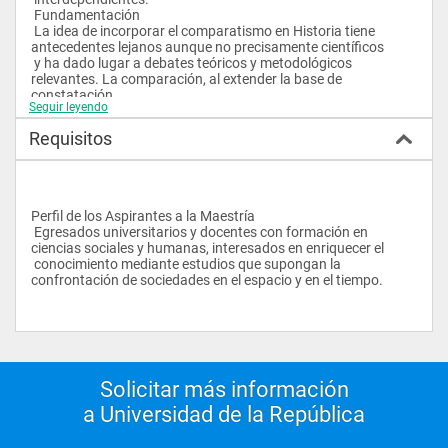
 Fundamentación
 La idea de incorporar el comparatismo en Historia tiene 
antecedentes lejanos aunque no precisamente científicos 
 y ha dado lugar a debates teóricos y metodológicos 
relevantes. La comparación, al extender la base de 
constatación 
Seguir leyendo
 de las hipótesis, aparece como un instrumento enriquecedor 
de la conceptualización histórica. A su vez, el diálogo 
Requisitos
 creciente con otras ciencias sociales, al ampliar y diversificar 
los campos de análisis, acrecienta las posibilidades del 
 ejercicio comparativo.
 Comprender históricamente es un requisito ineludible para la 
toma de decisiones, hacerlo en clave comparativa es 
Perfil de los Aspirantes a la Maestría
 un imperativo para descubrir senderos pertinentes en un 
 Egresados universitarios y docentes con formación en 
mundo globalizado. Para el caso uruguayo se trata de un 
ciencias sociales y humanas, interesados en enriquecer el 
 ejercicio de sobrevivencia. El territorio y la población 
 conocimiento mediante estudios que supongan la 
comprendidos en la noción de Estado uruguayo han estado 
confrontación de sociedades en el espacio y en el tiempo.
 vinculados a lo largo del tiempo a realidades sociales, 
económicas o políticas de diversa naturaleza y ubicación que 
 no pueden ser interpretadas sin trascender las fronteras 
políticas y comparar (lo que es lo mismo que reconocer 
 similitudes, diferencias, peculiaridades). Si comparar es 
comprender, el aserto vale no sólo por lo que permite integrar 
 a situaciones comunes con otras sociedades, sino también 
Solicitar más información
por lo que habilita peculiarizar. Y en este sentido, los 
a Universidad de la República
 requerimientos de afirmación identitaria, que son propios de 
todo proceso de integración regional, hallan en los 
 resultados del comparatismo sustentos más firmes.