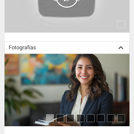
Tercer Cuatrimestre
Teoría de la Ley Penal y del Delito
Fotografias
Derecho Mercantil
 Teoría del Derecho
Acto Jurídico y Personas
Derecho Constitucional
Cuarto Cuatrimestre