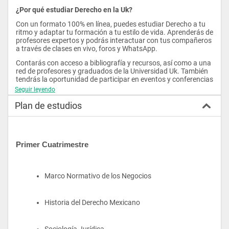
¿Por qué estudiar Derecho en la Uk?
Con un formato 100% en línea, puedes estudiar Derecho a tu 
ritmo y adaptar tu formación a tu estilo de vida. Aprenderás de 
profesores expertos y podrás interactuar con tus compañeros 
a través de clases en vivo, foros y WhatsApp.
Contarás con acceso a bibliografía y recursos, así como a una 
red de profesores y graduados de la Universidad Uk. También 
tendrás la oportunidad de participar en eventos y conferencias 
organizados por la universidad, y podrás beneficiarte de la 
Seguir leyendo
vinculación laboral o emprendedora a través de Uk LAB.
Plan de estudios
Al finalizar tu carrera, recibirás un título oficial de Abogado 
avalado por la Secretaría de Educación Pública de México, sin 
necesidad de exámenes adicionales o tesis y con la posibilidad 
de revalidarlo internacionalmente.
Primer Cuatrimestre
Marco Normativo de los Negocios
Historia del Derecho Mexicano
Sociología Jurídica