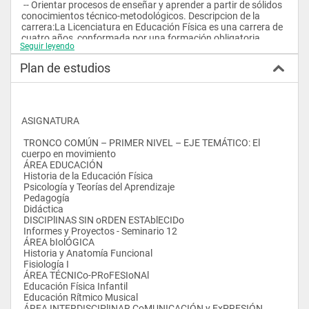
 -- Orientar procesos de enseñar y aprender a partir de sólidos 
conocimientos técnico-metodológicos. Descripcion de la 
carrera:La Licenciatura en Educación Física es una carrera de 
cuatro años, conformada por una formación obligatoria 
Seguir leyendo
 (Tronco Común) y una opcional (Perfil Complementario y 
Disciplinas de Libre Curso):
Plan de estudios
 El Tronco Común, obligatorio para los tres Centros, presenta 
un anclaje en la docencia y la investigación. Su diseño 
 se encuentra intervinculado por ejes estructuradores 
horizontales y transversales que articulan sus componentes, a 
los 
ASIGNATURA
 efectos de cualificar la formación profesional de los 
egresados, a manera de red temática. Este Tronco contempla 
 TRONCO COMÚN – PRIMER NIVEL – EJE TEMÁTICO: El 
dos 
cuerpo en movimiento
 tipos de disciplinas: 
 ÁREA EDUCACIÓN
 -- Disciplinas a cursar incluidas en el Plan de Estudios con un 
 Historia de la Educación Física
orden correlativo. 
 Psicología y Teorías del Aprendizaje 
 -- Disciplinas que no tienen necesariamente un orden pre-
 Pedagogía 
establecido, debiendo ser cursadas en cualquier momento 
 Didáctica
 de la carrera. Algunas de ellas requerirán (según Reglamento 
 DISCIPlINAS SIN oRDEN ESTAblECIDo
del Plan), ser cursadas previo al ingreso de algún nivel. 
 Informes y Proyectos - Seminario 12
 La formación opcional ofrece dos líneas (Troncos 
 ÁREA bIolÓGICA
Complementarios): 
 Historia y Anatomía Funcional
 1. Un Perfil de Centro compuesto por diversas disciplinas, 
 Fisiología I 
ofrecido por cada Centro que pretende contemplar las 
 ÁREA TÉCNICo-PRoFESIoNAl
 diferentes regiones del país - recursos, intereses y 
 Educación Física Infantil 
necesidades locales - las cuales establecen diferentes 
 Educación Rítmico Musical 
realidades 
 ÁREA INTERDISCIPlINAR CoMUNICACIÓN y ExPRESIÓN