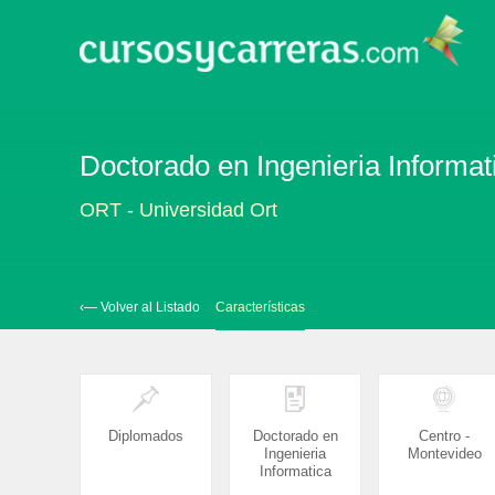
Doctorado en Ingenieria Informat
ORT - Universidad Ort
‹— Volver al Listado
Características
Diplomados
Doctorado en
Centro -
Ingenieria
Montevideo
Informatica