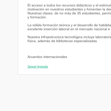
El acceso a todos los recursos didácticos y el estí
motivación en nuestros estudiantes y fomentan la ded
Nuestras clases, de no más de 35 estudiantes, permit
y formación.
La sólida formación teórica y el desarrollo de habil
excelente inserción laboral en el mercado nacional e 
Nuestra infraestructura tecnológica incluye laborato
física, además de bibliotecas especializadas.
Acuerdos internacionales
Nuestra Universidad mantiene una red de cooperaci
Seguir leyendo
las principales asociaciones universitarias internaci
Unión de Universidades de América Latina (UDUAL). Nu
postgrado en todo el mundo.
Los acuerdos académicos internacionales facilitan el
conjuntos. La Facultad de Ingeniería es miembro del
Asociación para los Sistemas de Información (AIS), 
Ingeniería (ASIBEI) y la Sociedad Americana para la
facultades de ingeniería en Estados Unidos y otros p
Mantenemos relaciones de intercambio académico a 