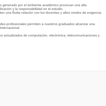
mulo generado por el ambiente académico provocan una alta
icación y la responsabilidad en el estudio.
en una fluida relación con los docentes y altos niveles de exigencia
idades profesionales permiten a nuestros graduados alcanzar una
internacional.
rios actualizados de computación, electrónica, telecomunicaciones y
ón académica con universidades en todo el mundo y es miembro de
onales, como la Asociación Internacional de Universidades (IAU) y la
estros títulos universitarios habilitan para hacer estudios de
 intercambio de alumnos y docentes, y el desarrollo de proyectos
 Centro Latinoamericano de Estudios en Informática (CLEI), la
la Asociación Iberoamericana de Instituciones de Enseñanza de
 Educación en Ingeniería (ASEE) integrada por más de 400
aíses.
través de las redes temáticas del Programa Iberoamericano de