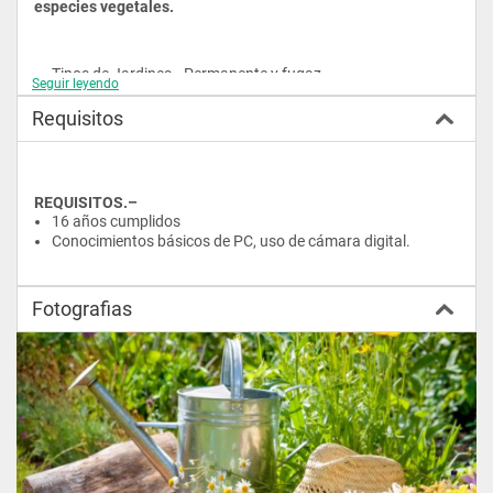
especies vegetales.
Tipos de Jardines. -Permanente y fugaz.
Seguir leyendo
Especies, equipamiento, color
Requisitos
Herbáceas, Árboles y Arbustos
REQUISITOS.–
16 años cumplidos
MÓDULO 4.-
Conocimientos básicos de PC, uso de cámara digital.  
Jardines europeos.-
Fotografias
MÓDULO 5.- Estudio del espacio y sus límites
Espacios abiertos y contenidos.