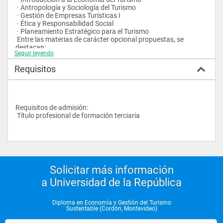
 · Antropología y Sociología del Turismo
 · Gestión de Empresas Turísticas I
 · Ética y Responsabilidad Social
 · Planeamiento Estratégico para el Turismo
 Entre las materias de carácter opcional propuestas, se 
destacan:
Seguir leyendo
 · Comercio Electrónico para el Turismo
 · Legislación y Formulación de Proyectos Turísticos
Requisitos
 · Desarrollo local y Turismo en el Mercosur
 · Gestión y valoración del Patrimonio
 · Recursos Humanos
 · Espacios económicos y políticos del turismo
 · El Territorio y sus recursos como Paisaje Cultural
Requisitos de admisión: 
 · Economía Pública y Regulación en el Turismo
 Título profesional de formación terciaria
Solicitar más información
a Universidad de la República
Diploma en Economía y Gestión del Turismo
Sustentable (Cordón, Montevideo)