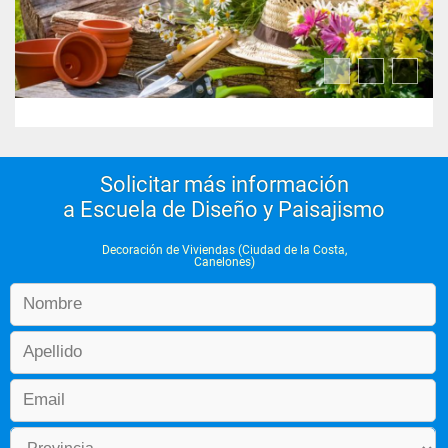
 MÓDULO 5.-   -EL COLOR.–
Teoría del Color. -El color en el Arte.
Aplicación del color en la Decoración de interiores
Solicitar más información
MÓDULO 6.-  -LA TEXTURA.-
a Escuela de Diseño y Paisajismo
Decoración de Viviendas (Ciudad de la Costa,
Definición. -Tipos de texturas.
Canelones)
Elaboración de texturas táctiles y visuales
MÓDULO 7.-  -MATERIALES.-
Estudio de los diferentes materiales constructivos y análisis 