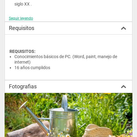
siglo XX .
Seguir leyendo
Requisitos
MÓDULO 3.-  -ESTUDIO DE LA FORMA
Concepto y percepción de la forma.
REQUISITOS:
Conocimientos básicos de PC. (Word, paint, manejo de  
Características y clasificación
internet) 
16 años cumplidos
MÓDULO 4.-  -MOVIMIENTO.-
Fotografias
Similitud y diferencia. -Fondo y figura.  
Movimiento óptico, real y perceptual.
Arte cinético,  Op art.