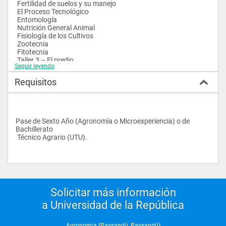
 Fertilidad de suelos y su manejo 
 El Proceso Tecnológico 
 Entomología 
 Nutrición General Animal 
 Fisiología de los Cultivos 
 Zootecnia 
 Fitotecnia 
 Taller 3 – El predio 
Seguir leyendo
 Mecanización agrícola. Cuarto año: El estudiante junto con un 
Docente Orientador Académico opta por un Sistema de 
Requisitos
Producción que contiene 
 en (Taller y cursos relacionados directamente con el Sistema) 
y cursos optativos o de otros sistemas hasta 
 completar como máximo 900 horas .
Pase de Sexto Año (Agronomía o Microexperiencia) o de 
Bachillerato 
 Técnico Agrario (UTU).
Solicitar más información
a Universidad de la República
Agronomia (Paysandú, Paysandú)