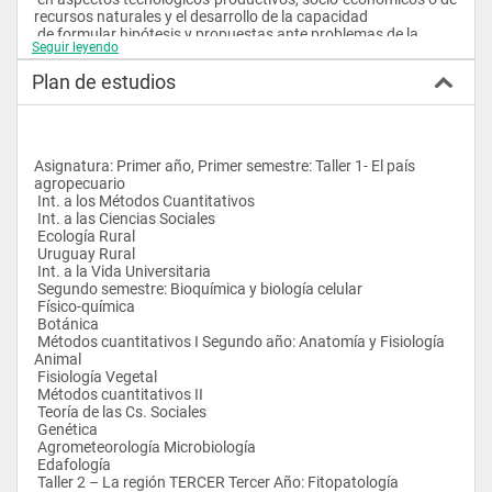
recursos naturales y el desarrollo de la capacidad 
 de formular hipótesis y propuestas ante problemas de la 
Seguir leyendo
realidad. 
 Incluye un Trabajo Final cuya duración será no mayor de seis 
Plan de estudios
meses y durante el cual podrá desarrollarse una 
 investigación en cualquiera de las áreas de la carrera, un 
proyecto predial o regional o un trabajo de extensión agrícola. 
 Además, este ciclo comprende cursos obligatorios, cursos 
optativos y seminarios.
Asignatura: Primer año, Primer semestre: Taller 1- El país 
agropecuario 
 Int. a los Métodos Cuantitativos 
 Int. a las Ciencias Sociales 
 Ecología Rural 
 Uruguay Rural 
 Int. a la Vida Universitaria 
 Segundo semestre: Bioquímica y biología celular 
 Físico-química 
 Botánica 
 Métodos cuantitativos I Segundo año: Anatomía y Fisiología 
Animal
 Fisiología Vegetal 
 Métodos cuantitativos II 
 Teoría de las Cs. Sociales 
 Genética 
 Agrometeorología Microbiología 
 Edafología 
 Taller 2 – La región TERCER Tercer Año: Fitopatología 